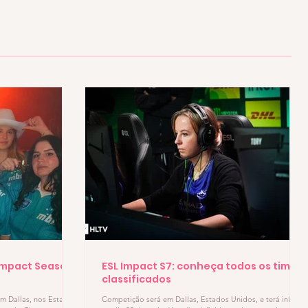
L Impact Season
ESL Impact S7: conheça todos os times
classificados
em Dallas, nos Estados
Competição será em Dallas, Estados Unidos, e terá início