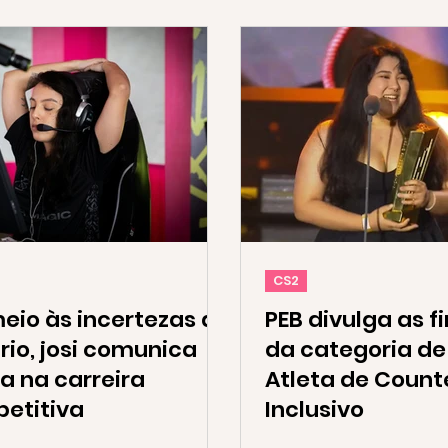
CS2
eio às incertezas do
PEB divulga as fi
rio, josi comunica
da categoria de
a na carreira
Atleta de Count
etitiva
Inclusivo