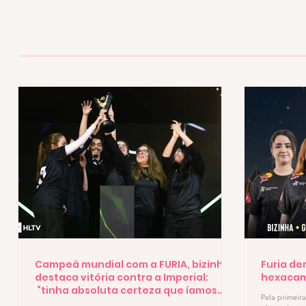
Ol6a é a primeira mulher a 
Campeã mundial com a FURIA, bizinha
Furia de
destaca vitória contra a Imperial:
hexacam
“tinha absoluta certeza que íamos
Pela primeira
vencer”