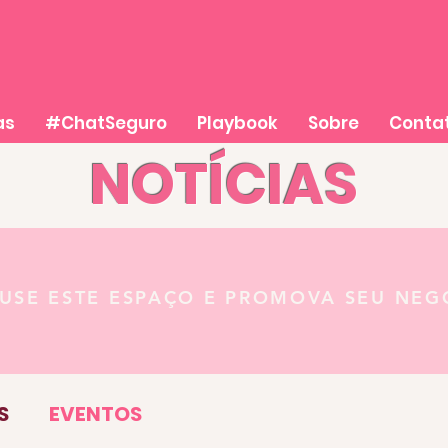
as
#ChatSeguro
Playbook
Sobre
Conta
NOTÍCIAS
USE ESTE ESPAÇO E PROMOVA SEU NEG
S
EVENTOS