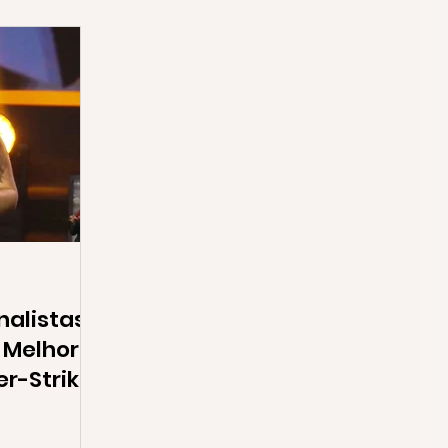
nalistas
 Melhor
er-Strike