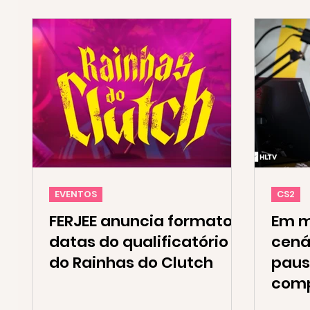
EVENTOS
CS2
FERJEE anuncia formato e
Em m
datas do qualificatório
cená
do Rainhas do Clutch
paus
comp