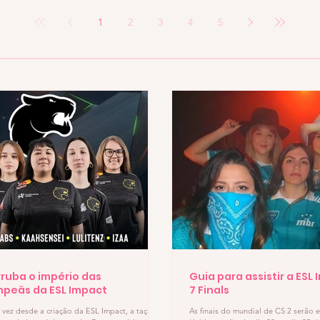
alcançar o Top 3 na FACEIT
1
2
3
4
5
rruba o império das
Guia para assistir a ES
peãs da ESL Impact
7 Finals
 vez desde a criação da ESL Impact, a taça
As finais do mundial de CS 2 serão 