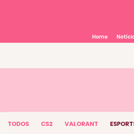
Home
Notíci
TODOS
CS2
VALORANT
ESPORT