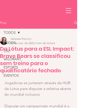
Post
TODOS
Vanessa Paccico
TODOS
25 de mar. de 2025
3 min de leitura
Da Lótus para a ESL Impact:
CS2
Brave Bears se classificou
VALORANT
sem treino para o
ESPORTS
qualificatório fechado
EVENTOS
Jogadoras se juntaram através da HUB 
da Lótus para disputar a seletiva aberta 
do mundial inclusivo
Disputar um campeonato mundial é o 