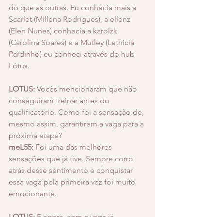
do que as outras. Eu conhecia mais a 
Scarlet (Millena Rodrigues), a ellenz 
(Elen Nunes) conhecia a karolzk 
(Carolina Soares) e a Mutley (Lethicia 
Pardinho) eu conheci através do hub 
Lótus.
LOTUS:
 Vocês mencionaram que não 
conseguiram treinar antes do 
qualificatório. Como foi a sensação de, 
mesmo assim, garantirem a vaga para a 
próxima etapa?
meL55:
 Foi uma das melhores 
sensações que já tive. Sempre corro 
atrás desse sentimento e conquistar 
essa vaga pela primeira vez foi muito 
emocionante.
LOTUS:
 E agora, com a vaga já 