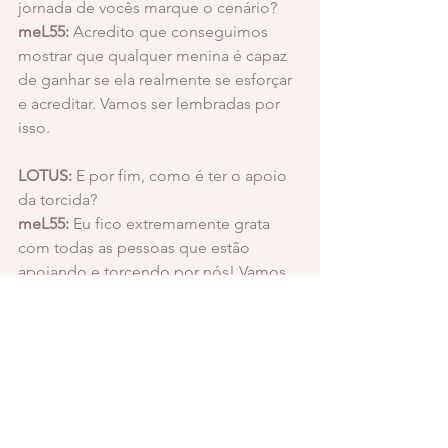
jornada de vocês marque o cenário?
meL55:
 Acredito que conseguimos 
mostrar que qualquer menina é capaz 
de ganhar se ela realmente se esforçar 
e acreditar. Vamos ser lembradas por 
isso.
LOTUS:
 E por fim, como é ter o apoio 
da torcida?
meL55:
 Eu fico extremamente grata 
com todas as pessoas que estão 
apoiando e torcendo por nós! Vamos 
sempre dar o nosso melhor, 
procurando a evolução e acreditando.
A lineup da Brave Bears é composta 
por:
Melina “meL55” Heckmann (IGL)