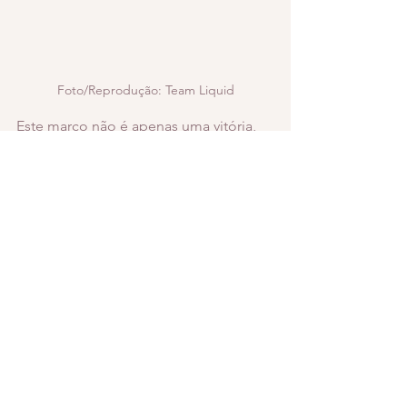
Foto/Reprodução: Team Liquid
Este marco não é apenas uma vitória, 
mas uma demonstração de que a 
inclusão está se tornando parte 
essencial da história do esports. A 
Team Liquid abriu um novo capítulo, 
provando que os limites estão sendo 
quebrados e que o futuro dos esports 
é cada vez mais inclusivo. 
Ver tudo
Posts recentes