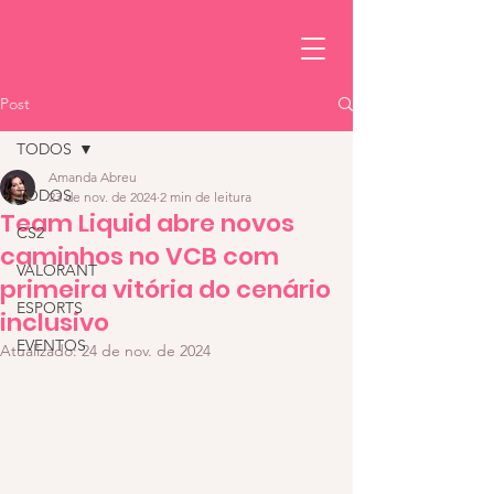
Post
TODOS
Amanda Abreu
TODOS
23 de nov. de 2024
2 min de leitura
Team Liquid abre novos
CS2
caminhos no VCB com
VALORANT
primeira vitória do cenário
ESPORTS
inclusivo
EVENTOS
Atualizado:
24 de nov. de 2024