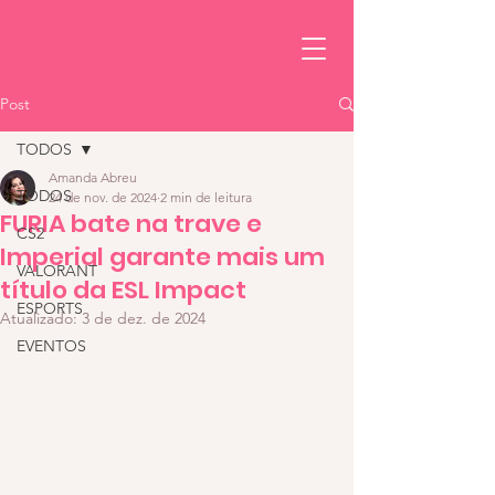
Post
TODOS
Amanda Abreu
TODOS
24 de nov. de 2024
2 min de leitura
FURIA bate na trave e
CS2
Imperial garante mais um
VALORANT
título da ESL Impact
ESPORTS
Atualizado:
3 de dez. de 2024
EVENTOS