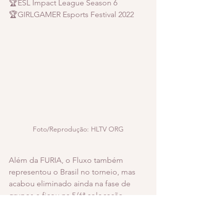
🏆ESL Impact League Season 6
🏆GIRLGAMER Esports Festival 2022
Foto/Reprodução: HLTV ORG
Além da FURIA, o Fluxo também 
representou o Brasil no torneio, mas 
acabou eliminado ainda na fase de 
grupos e ficou na 5/6ª colocação.
Agora, ambas as equipes brasileiras 