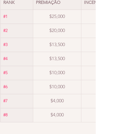
RANK
PREMIAÇÃO
INCENTIVO VÍDEOS CUR
$25,000
#1
$20,000
#2
$13,500
#3
$13,500
#4
$10,000
#5
$10,000
#6
$4,000
#7
$4,000
#8