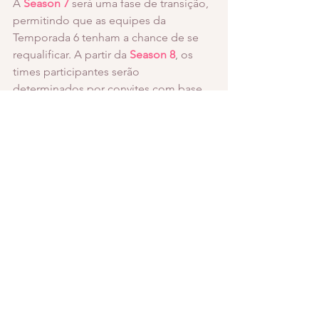
A
Season 7
será uma fase de transição, 
permitindo que as equipes da 
Temporada 6 tenham a chance de se 
requalificar. A partir da 
Season 8
, os 
times participantes serão 
determinados por convites com base 
no ranking regional da Valve (VRS) e 
qualificatórias abertas.
Datas importantes para a 
Season 7
:
Qualificatórias Abertas
: 31 de 
janeiro a 6 de fevereiro de 2025
Temporada 7 da ESL Impact 
League
: 26 de fevereiro a 13 de 
abril de 2025
Finais Globais da Temporada 7
: 23 
a 25 de maio de 2025, em Dallas, 
durante a 
DreamHack.