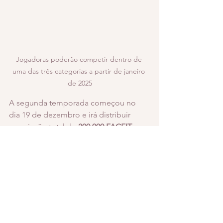
Jogadoras poderão competir dentro de 
uma das três categorias a partir de janeiro 
de 2025
A segunda temporada começou no 
dia 19 de dezembro e irá distribuir 
premiação total de 
200.000 FACEIT 
points
 entre as dez primeiras posições 
da fila integrada, além da promoção 
da primeira colocada à fila Celestial. 
Quem desempenhar melhor também 
levará a maior parte do prêmio: 50.000 
FACEIT points serão destinados à 
jogadora que liderar a tabela no dia 03 
de janeiro de 2025, quando a 