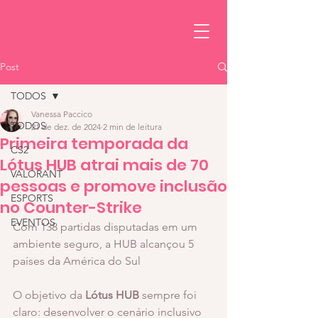
Post
TODOS
Vanessa Paccico
TODOS
21 de dez. de 2024
2 min de leitura
Primeira temporada da
CS2
Lótus HUB atrai mais de 70
VALORANT
pessoas e promove inclusão
ESPORTS
no Counter-Strike
EVENTOS
Com 138 partidas disputadas em um 
ambiente seguro, a HUB alcançou 5 
países da América do Sul
O objetivo da 
Lótus HUB
 sempre foi 
claro: desenvolver o cenário inclusivo 