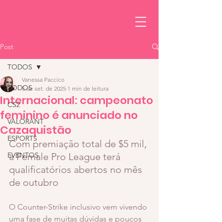
Post
TODOS
Vanessa Paccico
TODOS
5 de set. de 2025
1 min de leitura
Internacional: campeonato
CS2
feminino é anunciado no
VALORANT
Cazaquistão
ESPORTS
Com premiação total de $5 mil, 
EVENTOS
a Female Pro League terá 
qualificatórios abertos no mês 
de outubro
O Counter-Strike inclusivo vem vivendo 
uma fase de muitas dúvidas e poucos 